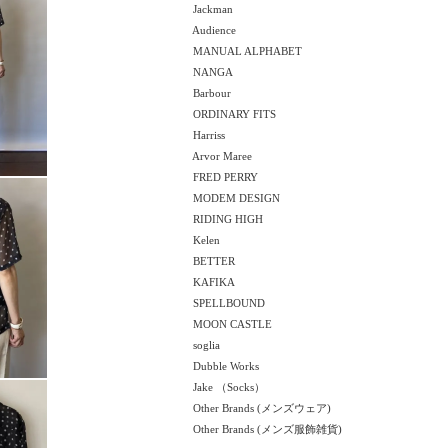
Jackman
Audience
MANUAL ALPHABET
NANGA
Barbour
ORDINARY FITS
Harriss
Arvor Maree
FRED PERRY
MODEM DESIGN
RIDING HIGH
Kelen
BETTER
KAFIKA
SPELLBOUND
MOON CASTLE
soglia
Dubble Works
Jake （Socks）
Other Brands (メンズウェア)
Other Brands (メンズ服飾雑貨)