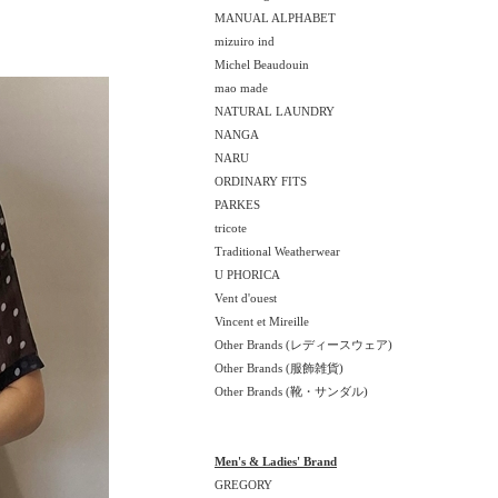
MANUAL ALPHABET
mizuiro ind
Michel Beaudouin
mao made
NATURAL LAUNDRY
NANGA
NARU
ORDINARY FITS
PARKES
tricote
Traditional Weatherwear
U PHORICA
Vent d'ouest
Vincent et Mireille
Other Brands (レディースウェア)
Other Brands (服飾雑貨)
Other Brands (靴・サンダル)
Men's & Ladies' Brand
GREGORY