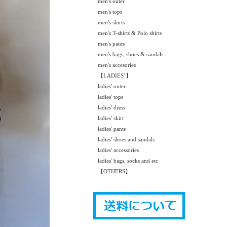
men's outer
men's tops
men's shirts
men's T-shirts & Polo shirts
men's pants
men's bags, shoes & sandals
men's accesories
【LADIES’】
ladies' outer
ladies' tops
ladies' dress
ladies' skirt
ladies' pants
ladies' shoes and sandals
ladies' accessories
ladies' bags, socks and etc
【OTHERS】