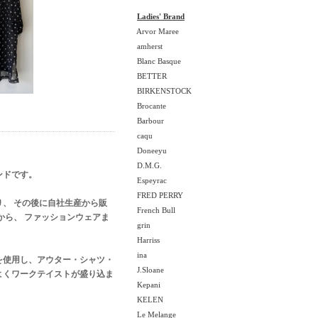
Ladies' Brand
Arvor Maree
amherst
Blanc Basque
BETTER
BIRKENSTOCK
Brocante
Barbour
caqu
Doneeyu
D.M.G.
ンドです。
Espeyrac
FRED PERRY
、 その後に自社生産から販
French Bull
から、 ファッションウェアま
grin
Harriss
ina
を使用し、アウター・シャツ・
J.Sloane
よくワークテイストが盛り込ま
Kepani
KELEN
Le Melange