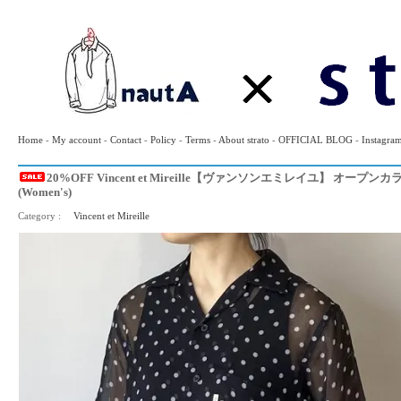
Home
-
My account
-
Contact
-
Policy
-
Terms
-
About strato
-
OFFICIAL BLOG
-
Instagra
20%OFF Vincent et Mireille【ヴァンソンエミレイユ】 オー
(Women's)
Category :
Vincent et Mireille