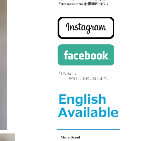
『strato×nautAの仲間達BLOG 』
『いいね！』
を宜しくお願い致します。
Men's Brand