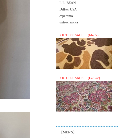
L.L. BEAN
Drifter USA
esperanto
unisex zakka
OUTLET SALE ！(Men's)
OUTLET SALE ！(Ladies')
【MEN'S】