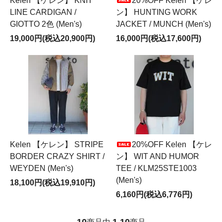
Kelen 【ケレン】 KNIT
20%OFF Kelen 【ケレ
LINE CARDIGAN /
ン】 HUNTING WORK
GIOTTO 2色 (Men's)
JACKET / MUNCH (Men's)
19,000円(税込20,900円)
16,000円(税込17,600円)
Kelen 【ケレン】 STRIPE
20%OFF Kelen 【ケレ
BORDER CRAZY SHIRT /
ン】 WIT AND HUMOR
WEYDEN (Men's)
TEE / KLM25STE1003
(Men's)
18,100円(税込19,910円)
6,160円(税込6,776円)
10
1
10