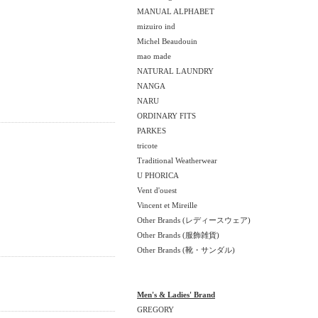
MANUAL ALPHABET
mizuiro ind
Michel Beaudouin
mao made
NATURAL LAUNDRY
NANGA
NARU
ORDINARY FITS
PARKES
tricote
Traditional Weatherwear
U PHORICA
Vent d'ouest
Vincent et Mireille
Other Brands (レディースウェア)
Other Brands (服飾雑貨)
Other Brands (靴・サンダル)
Men's & Ladies' Brand
GREGORY