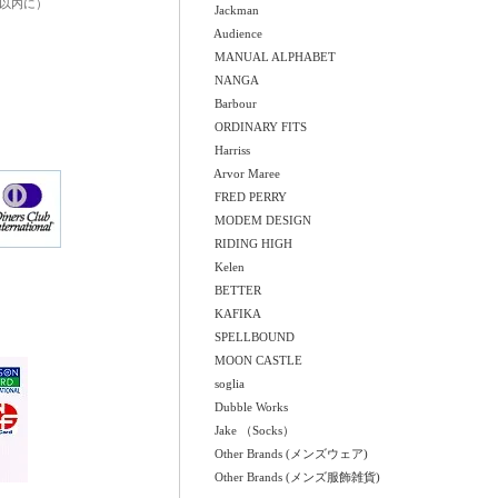
日以内に）
Jackman
Audience
MANUAL ALPHABET
NANGA
Barbour
ORDINARY FITS
Harriss
Arvor Maree
FRED PERRY
MODEM DESIGN
RIDING HIGH
Kelen
BETTER
KAFIKA
SPELLBOUND
MOON CASTLE
soglia
Dubble Works
Jake （Socks）
Other Brands (メンズウェア)
Other Brands (メンズ服飾雑貨)