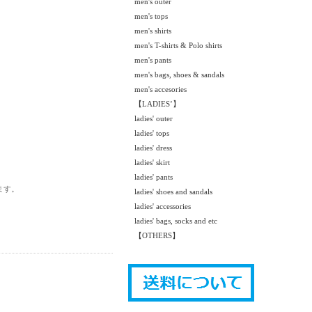
men's outer
men's tops
men's shirts
men's T-shirts & Polo shirts
men's pants
men's bags, shoes & sandals
men's accesories
【LADIES’】
。
ladies' outer
ladies' tops
ladies' dress
ladies' skirt
ladies' pants
ます。
ladies' shoes and sandals
ladies' accessories
ladies' bags, socks and etc
【OTHERS】