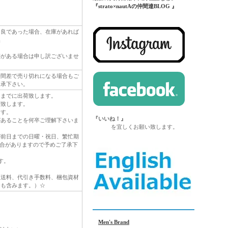
『strato×nautAの仲間達BLOG 』
不良であった場合、在庫があれば
換
跡がある場合は申し訳ございませ
時間差で売り切れになる場合もご
了承下さい。
日までに出荷致します。
荷致します。
ます。
『いいね！』
があることを何卒ご理解下さいま
を宜しくお願い致します。
が前日までの日曜・祝日、繁忙期
場合がありますので予めご了承下
す。
復送料、代引き手数料、梱包資材
合も含みます。）☆
Men's Brand