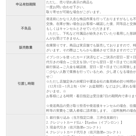
ただし、売り切れ表示の商品も
申込有効期限
一度お問い合わせ下さい。
取り寄せが可能な場合がございます。
発送前にかなり入念な検品作業を行っておりますがもしも
交換。在庫が無い場合はお客様へ確認した後、同等品と交
不良品
もしくはキャンセルとさせていただきます。
（ただし、下札など付属品が紛失されていたり着用した形
んがお受けできません。）
在庫限りです。商品は実店舗でも販売しておりますので、
販売数量
ざいます。その際はこちらから連絡させて頂きますのでご
イプシロンを使ったカード決済など→ご決済の翌日～翌々
代引きの場合→ご注文を頂いてから翌日～翌々日までに出
銀行振込→ご入金を確認後、翌日～翌々日までに出荷致し
〇少ない人数で業務を行っているため、少し遅くなる場合
せ〇
☆ただし店舗定休の水曜日や運送会社の集荷締め切り時間
引渡し時期
（12月1日～1月上旬・GW・お盆期間）などは少し遅れる
さいませ。☆
お客様による時間・着日指定は受注後7日の期間内で承りま
☆発送商品の受け取り拒否や発送後キャンセルの場合、往
料等の実費をご購入者様に請求致します。（送料無料の場
1. 銀行振り込み（当方指定口座、三井住友銀行）
2. クレジットカード払い【Epsilon（イプシロン）】
3. 現金代引き（佐川急便e-コレクト）
4. クレジットカード代引き（佐川急便e-コレクト）