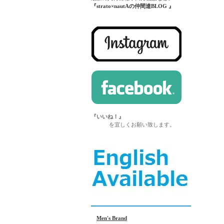
『strato×nautAの仲間達BLOG 』
『いいね！』
を宜しくお願い致します。
Men's Brand