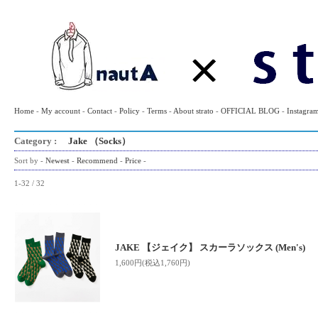
Home
-
My account
-
Contact
-
Policy
-
Terms
-
About strato
-
OFFICIAL BLOG
-
Instagra
Category :
Jake （Socks）
Sort by -
Newest
-
Recommend
-
Price
-
1-32 / 32
JAKE 【ジェイク】 スカーラソックス (Men's)
1,600円(税込1,760円)