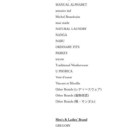
MANUAL ALPHABET
mizuiro ind
Michel Beaudouin
mao made
NATURAL LAUNDRY
NANGA
NARU
ORDINARY FITS
PARKES
tricote
Traditional Weatherwear
U PHORICA
Vent d'ouest
Vincent et Mireille
Other Brands (レディースウェア)
Other Brands (服飾雑貨)
Other Brands (靴・サンダル)
Men's & Ladies' Brand
GREGORY