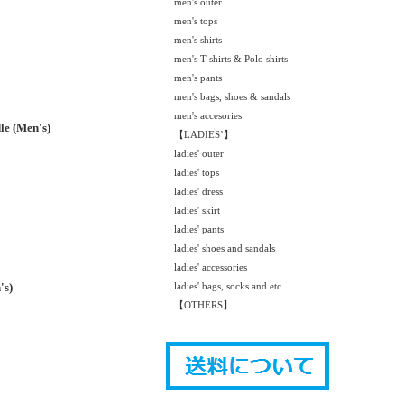
men's outer
men's tops
men's shirts
men's T-shirts & Polo shirts
men's pants
men's bags, shoes & sandals
men's accesories
(Men's)
【LADIES’】
ladies' outer
ladies' tops
ladies' dress
ladies' skirt
ladies' pants
ladies' shoes and sandals
ladies' accessories
s)
ladies' bags, socks and etc
【OTHERS】