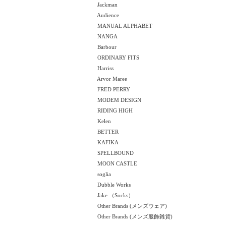
Jackman
Audience
MANUAL ALPHABET
NANGA
Barbour
ORDINARY FITS
Harriss
Arvor Maree
FRED PERRY
MODEM DESIGN
RIDING HIGH
Kelen
BETTER
KAFIKA
SPELLBOUND
MOON CASTLE
soglia
Dubble Works
Jake （Socks）
Other Brands (メンズウェア)
Other Brands (メンズ服飾雑貨)