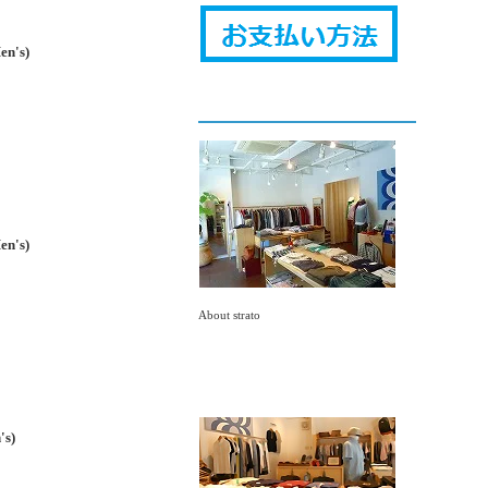
's)
's)
About strato
s)