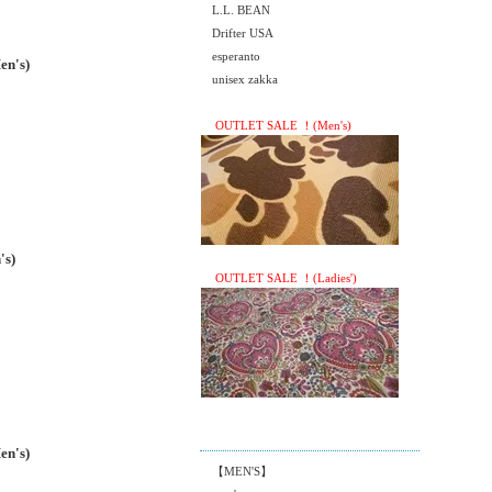
L.L. BEAN
Drifter USA
esperanto
's)
unisex zakka
OUTLET SALE ！(Men's)
s)
OUTLET SALE ！(Ladies')
's)
【MEN'S】