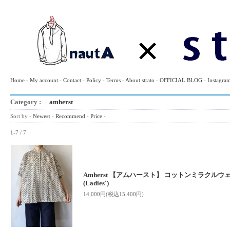
Home
-
My account
-
Contact
-
Policy
-
Terms
-
About strato
-
OFFICIAL BLOG
-
Instagra
Category :
amherst
Sort by -
Newest
-
Recommend
-
Price
-
1-7 / 7
Amherst 【アムハースト】 コットンミラクルウ
(Ladies')
14,000円(税込15,400円)