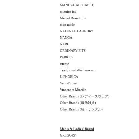
MANUAL ALPHABET
mizuiro ind
Michel Beaudouin
mao made
NATURAL LAUNDRY
NANGA
NARU
ORDINARY FITS
PARKES
tricote
Traditional Weatherwear
U PHORICA
Vent d'ouest
Vincent et Mireille
Other Brands (レディースウェア)
Other Brands (服飾雑貨)
Other Brands (靴・サンダル)
Men's & Ladies' Brand
GREGORY