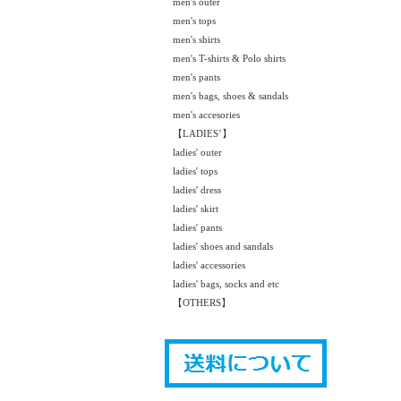
men's outer
men's tops
men's shirts
men's T-shirts & Polo shirts
men's pants
men's bags, shoes & sandals
men's accesories
【LADIES’】
ladies' outer
ladies' tops
ladies' dress
ladies' skirt
ladies' pants
ladies' shoes and sandals
ladies' accessories
ladies' bags, socks and etc
【OTHERS】