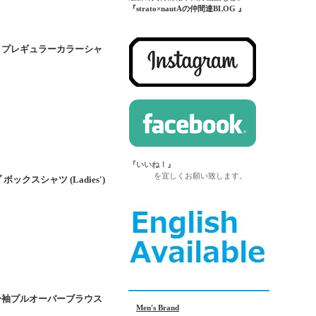
『strato×nautAの仲間達BLOG 』
ライプレギュラーカラーシャ
『いいね！』
を宜しくお願い致します。
ックスシャツ (Ladies')
五分袖プルオーバーブラウス
Men's Brand