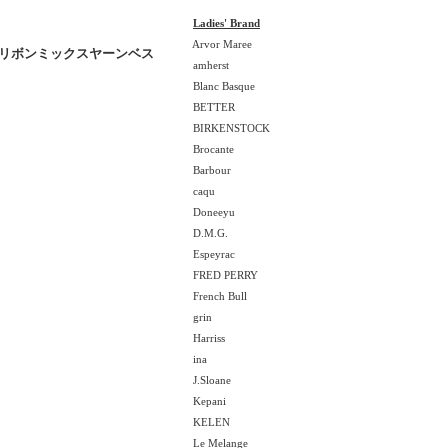
Ladies' Brand
Arvor Maree
サイドリボンミックスヤーンベス
amherst
Blanc Basque
BETTER
BIRKENSTOCK
Brocante
Barbour
caqu
Doneeyu
D.M.G.
Espeyrac
FRED PERRY
French Bull
grin
Harriss
ina
J.Sloane
Kepani
KELEN
Le Melange