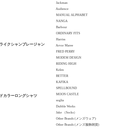
Jackman
Audience
MANUAL ALPHABET
NANGA
Barbour
ORDINARY FITS
Harriss
ウールライクシャンブレージャン
Arvor Maree
FRED PERRY
MODEM DESIGN
RIDING HIGH
Kelen
BETTER
KAFIKA
SPELLBOUND
MOON CASTLE
スタンドカラーロングシャツ
soglia
Dubble Works
Jake （Socks）
Other Brands (メンズウェア)
Other Brands (メンズ服飾雑貨)