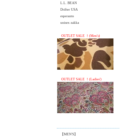
L.L. BEAN
Drifter USA
esperanto
unisex zakka
OUTLET SALE ！(Men's)
OUTLET SALE ！(Ladies')
【MEN'S】