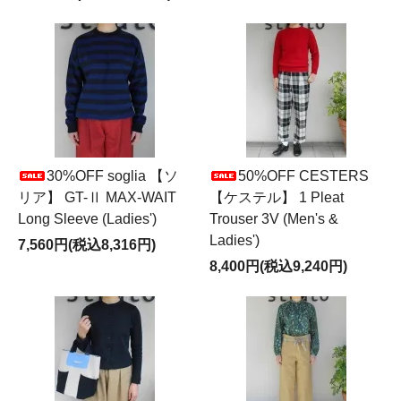
30%OFF soglia 【ソ
50%OFF CESTERS
リア】 GT-Ⅱ MAX-WAIT
【ケステル】 1 Pleat
Long Sleeve (Ladies')
Trouser 3V (Men's &
Ladies')
7,560円(税込8,316円)
8,400円(税込9,240円)