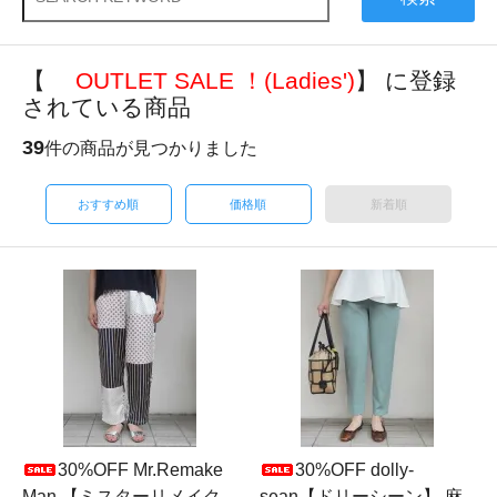
【
OUTLET SALE ！(Ladies')
】 に登録
されている商品
39
件の商品が見つかりました
おすすめ順
価格順
新着順
30%OFF Mr.Remake
30%OFF dolly-
Man 【ミスターリメイク
sean【ドリーシーン】 麻