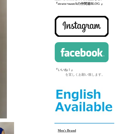
『strato×nautAの仲間達BLOG 』
『いいね！』
を宜しくお願い致します。
Men's Brand