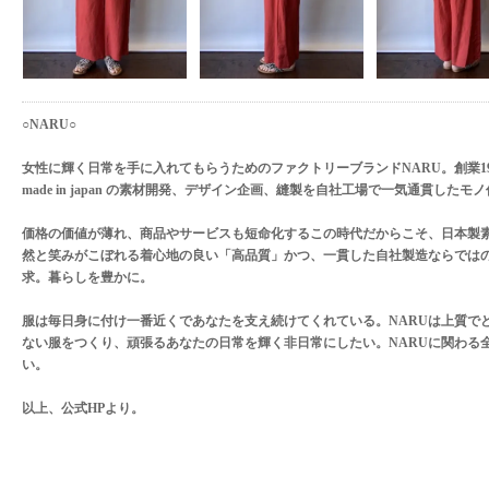
○NARU○
女性に輝く日常を手に入れてもらうためのファクトリーブランドNARU。創業1
made in japan の素材開発、デザイン企画、縫製を自社工場で一気通貫した
価格の価値が薄れ、商品やサービスも短命化するこの時代だからこそ、日本製
然と笑みがこぼれる着心地の良い「高品質」かつ、一貫した自社製造ならでは
求。暮らしを豊かに。
服は毎日身に付け一番近くであなたを支え続けてくれている。NARUは上質で
ない服をつくり、頑張るあなたの日常を輝く非日常にしたい。NARUに関わる
い。
以上、公式HPより。