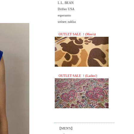
L.L. BEAN
Drifter USA
esperanto
unisex zakka
OUTLET SALE ！(Men's)
OUTLET SALE ！(Ladies')
【MEN'S】