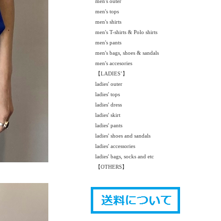
men's outer
men's tops
men's shirts
men's T-shirts & Polo shirts
men's pants
men's bags, shoes & sandals
men's accesories
【LADIES’】
ladies' outer
ladies' tops
ladies' dress
ladies' skirt
ladies' pants
ladies' shoes and sandals
ladies' accessories
ladies' bags, socks and etc
【OTHERS】