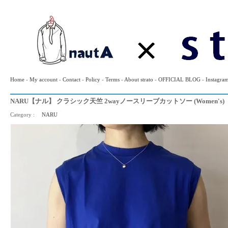
Home
-
My account
-
Contact
-
Policy
-
Terms
-
About strato
-
OFFICIAL BLOG
-
Instagra
NARU【ナル】 クラシック天竺 2wayノースリーブカットソー (Women's)
Category :
NARU