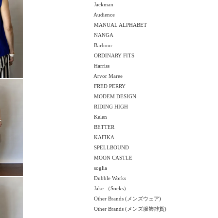
Jackman
Audience
MANUAL ALPHABET
NANGA
Barbour
ORDINARY FITS
Harriss
Arvor Maree
FRED PERRY
MODEM DESIGN
RIDING HIGH
Kelen
BETTER
KAFIKA
SPELLBOUND
MOON CASTLE
soglia
Dubble Works
Jake （Socks）
Other Brands (メンズウェア)
Other Brands (メンズ服飾雑貨)