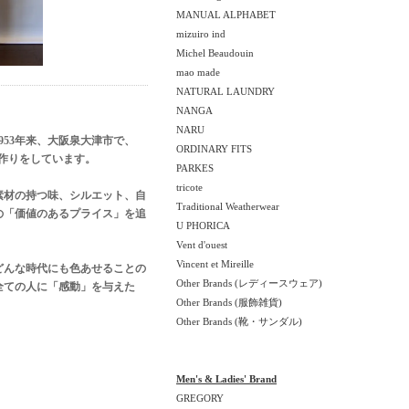
MANUAL ALPHABET
mizuiro ind
Michel Beaudouin
mao made
NATURAL LAUNDRY
NANGA
NARU
953年来、大阪泉大津市で、
ORDINARY FITS
モノ作りをしています。
PARKES
tricote
素材の持つ味、シルエット、自
Traditional Weatherwear
の「価値のあるプライス」を追
U PHORICA
Vent d'ouest
Vincent et Mireille
どんな時代にも色あせることの
Other Brands (レディースウェア)
全ての人に「感動」を与えた
Other Brands (服飾雑貨)
Other Brands (靴・サンダル)
Men's & Ladies' Brand
GREGORY