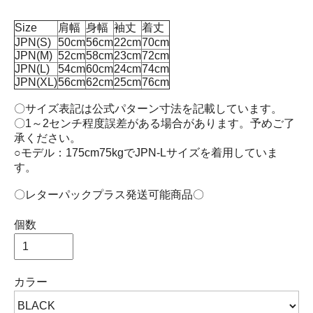
Size
肩幅
身幅
袖丈
着丈
JPN(S)
50cm
56cm
22cm
70cm
JPN(M)
52cm
58cm
23cm
72cm
JPN(L)
54cm
60cm
24cm
74cm
JPN(XL)
56cm
62cm
25cm
76cm
〇サイズ表記は公式パターン寸法を記載しています。
〇1～2センチ程度誤差がある場合があります。予めご了
承ください。
○モデル：175cm75kgでJPN-Lサイズを着用していま
す。
〇レターパックプラス発送可能商品〇
個数
カラー