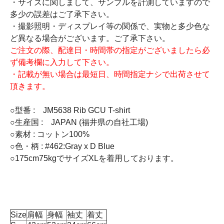
・サイズに関しまして、サンプルを計測していますので
多少の誤差はご了承下さい。
・撮影照明・ディスプレイ等の関係で、実物と多少色な
ど異なる場合がございます。ご了承下さい。
ご注文の際、配達日・時間帯の指定がございましたら必
ず備考欄に入力して下さい。
・記載が無い場合は最短日、時間指定ナシで出荷させて
頂きます。
○型番 : JM5638 Rib GCU T-shirt
○生産国 : JAPAN (福井県の自社工場)
○素材 : コットン100%
○色・柄 : #462:Gray x D Blue
○175cm75kgでサイズXLを着用しております。
Size
肩幅
身幅
袖丈
着丈