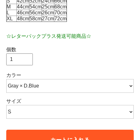
S
42cm
52cm
24cm
66cm
M
44cm
54cm
25cm
68cm
L
46cm
56cm
26cm
70cm
XL
48cm
58cm
27cm
72cm
☆レターパックプラス発送可能商品☆
個数
カラー
サイズ
カートに入れる