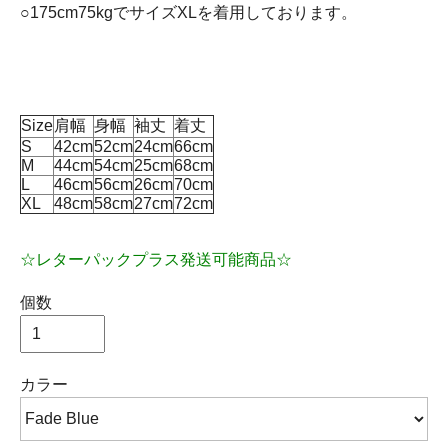
○175cm75kgでサイズXLを着用しております。
Size
肩幅
身幅
袖丈
着丈
S
42cm
52cm
24cm
66cm
M
44cm
54cm
25cm
68cm
L
46cm
56cm
26cm
70cm
XL
48cm
58cm
27cm
72cm
☆レターパックプラス発送可能商品☆
個数
カラー