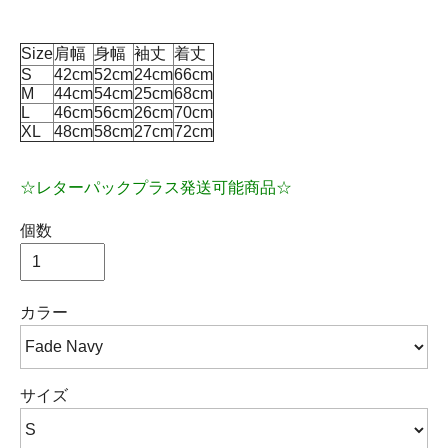
Size
肩幅
身幅
袖丈
着丈
S
42cm
52cm
24cm
66cm
M
44cm
54cm
25cm
68cm
L
46cm
56cm
26cm
70cm
XL
48cm
58cm
27cm
72cm
☆レターパックプラス発送可能商品☆
個数
カラー
サイズ