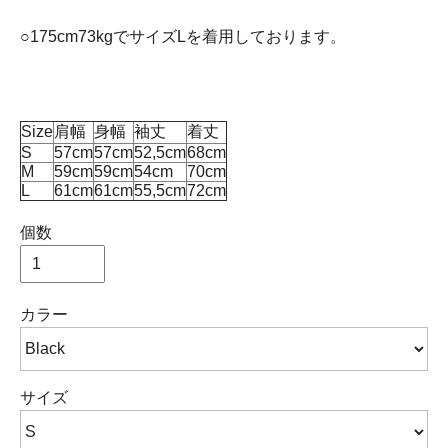
○175cm73kgでサイズLを着用しております。
Size
肩幅
身幅
袖丈
着丈
S
57cm
57cm
52,5cm
68cm
M
59cm
59cm
54cm
70cm
L
61cm
61cm
55,5cm
72cm
個数
カラー
サイズ