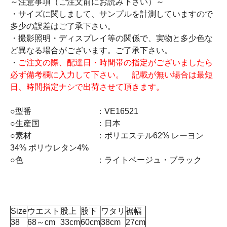
～注意事項（ご注文前にお読み下さい）～
・サイズに関しまして、サンプルを計測していますので
多少の誤差はご了承下さい。
・撮影照明・ディスプレイ等の関係で、実物と多少色な
ど異なる場合がございます。ご了承下さい。
・
ご注文の際、配達日・時間帯の指定がございましたら
必ず備考欄に入力して下さい。 記載が無い場合は最短
日、時間指定ナシで出荷させて頂きます。
○型番 ：VE16521
○生産国 ：日本
○素材 ：ポリエステル62% レーヨン
34% ポリウレタン4%
○色 ：ライトベージュ・ブラック
Size
ウエスト
股上
股下
ワタリ
裾幅
38
68～cm
33cm
60cm
38cm
27cm