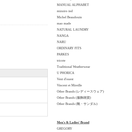
MANUAL ALPHABET
mizuiro ind
Michel Beaudouin
mao made
NATURAL LAUNDRY
NANGA
NARU
ORDINARY FITS
PARKES
tricote
Traditional Weatherwear
U PHORICA
Vent d'ouest
Vincent et Mireille
Other Brands (レディースウェア)
Other Brands (服飾雑貨)
Other Brands (靴・サンダル)
Men's & Ladies' Brand
GREGORY