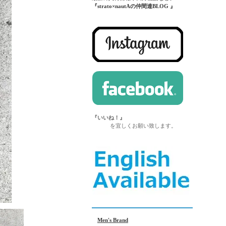
『strato×nautAの仲間達BLOG 』
『いいね！』
を宜しくお願い致します。
Men's Brand