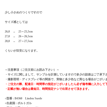
少し小さめのつくりですので
サイズ感としては
26,0 → 25～25,5cm
27,0 → 26～26,5cm
28,0 → 27～27,5cm
くらいが目安になります。
～注意事項（ご注文前にお読み下さい）～
・サイズに関しまして、サンプルを計測していますので多少の誤差はご了承下
・撮影照明・ディスプレイ等の関係で、実物と多少色など異なる場合がござい
・ご注文の際、配達日・時間帯の指定がございましたら必ず備考欄に入力して
・記載が無い場合は最短日、時間指定ナシで出荷させて頂きます。
○型番 : B4360 Linden Suede
○生産国 : ポルトガル