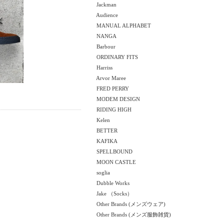
Jackman
Audience
MANUAL ALPHABET
NANGA
Barbour
ORDINARY FITS
Harriss
Arvor Maree
FRED PERRY
MODEM DESIGN
RIDING HIGH
Kelen
BETTER
KAFIKA
SPELLBOUND
MOON CASTLE
soglia
Dubble Works
Jake （Socks）
Other Brands (メンズウェア)
Other Brands (メンズ服飾雑貨)