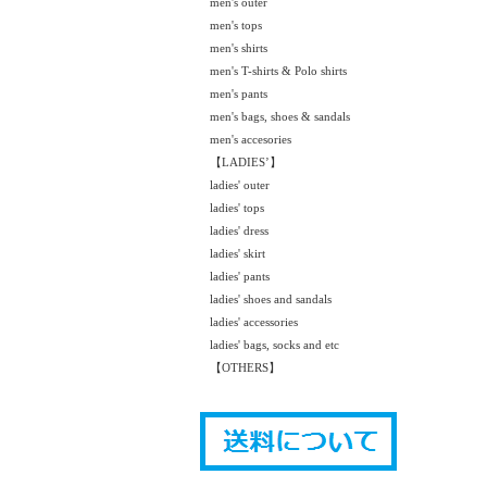
men's outer
men's tops
men's shirts
men's T-shirts & Polo shirts
men's pants
men's bags, shoes & sandals
men's accesories
【LADIES’】
ladies' outer
ladies' tops
ladies' dress
ladies' skirt
ladies' pants
ladies' shoes and sandals
ladies' accessories
ladies' bags, socks and etc
【OTHERS】