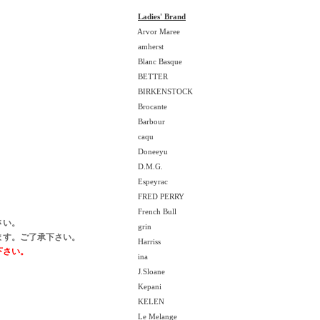
Ladies' Brand
Arvor Maree
amherst
Blanc Basque
BETTER
BIRKENSTOCK
Brocante
Barbour
caqu
Doneeyu
D.M.G.
Espeyrac
FRED PERRY
French Bull
さい。
grin
ます。ご了承下さい。
Harriss
下さい。
ina
J.Sloane
Kepani
KELEN
Le Melange