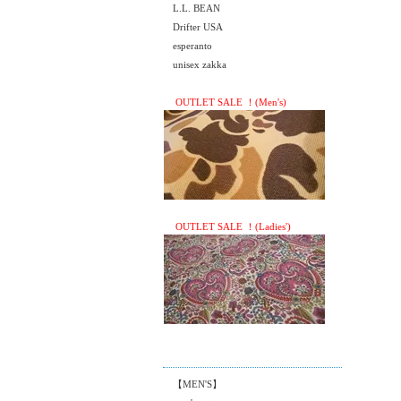
L.L. BEAN
Drifter USA
esperanto
unisex zakka
OUTLET SALE ！(Men's)
OUTLET SALE ！(Ladies')
【MEN'S】