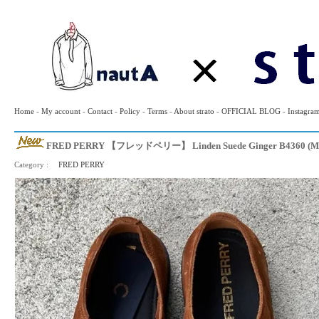
Home
-
My account
-
Contact
-
Policy
-
Terms
-
About strato
-
OFFICIAL BLOG
-
Instagra
FRED PERRY 【フレッドペリー】 Linden Suede Ginger B4360 (Me
Category :
FRED PERRY